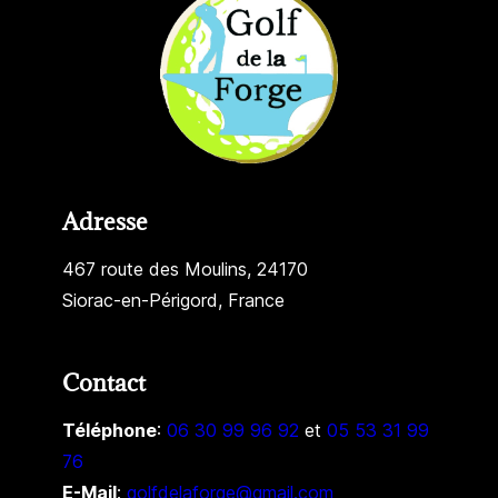
Adresse
467 route des Moulins, 24170
Siorac-en-Périgord, France
Contact
Téléphone
:
06 30 99 96 92
et
05 53 31 99
76
E-Mail
:
golfdelaforge@gmail.com